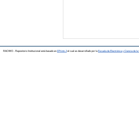
RACIMO - Repositorio Institucional está basado en
EPrints 3
el cual es desarrollado por la
Escuela de Electrónica y Ciencia de l