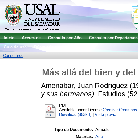
Inicio
Acerca de
Consulta por Año
Consulta por Departamen
Guía de uso
Búsqueda avanzada
Conectarse
Más allá del bien y de
Amenabar, Juan Rodriguez
(1
y sus hermanos).
Estudios (52
PDF
Available under License
Creative Commons A
Download (853kB)
|
Vista previa
Tipo de Documento:
Artículo
Materias:
Arte