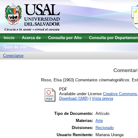
Inicio
Acerca de
Consulta por Año
Consulta por Departamen
Guía de uso
Búsqueda avanzada
Conectarse
Comentari
Risso, Elsa
(1963)
Comentarios cinematográficos.
Estu
PDF
Available under License
Creative Commons A
Download (1MB)
|
Vista previa
Tipo de Documento:
Artículo
Materias:
Arte
Divisiones:
Rectorado
Usuario Remitente:
Mariana Uranga