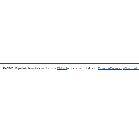
RACIMO - Repositorio Institucional está basado en
EPrints 3
el cual es desarrollado por la
Escuela de Electrónica y Ciencia de l