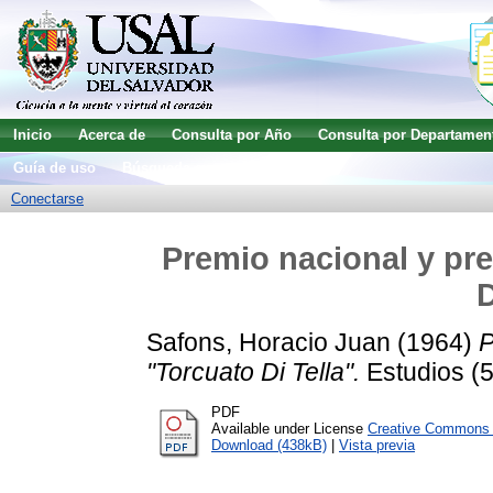
Inicio
Acerca de
Consulta por Año
Consulta por Departamen
Guía de uso
Búsqueda avanzada
Conectarse
Premio nacional y pre
D
Safons, Horacio Juan
(1964)
P
"Torcuato Di Tella".
Estudios (5
PDF
Available under License
Creative Commons A
Download (438kB)
|
Vista previa