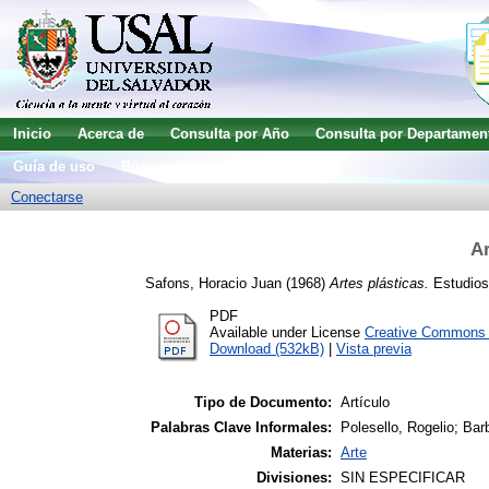
Inicio
Acerca de
Consulta por Año
Consulta por Departamen
Guía de uso
Búsqueda avanzada
Conectarse
Ar
Safons, Horacio Juan
(1968)
Artes plásticas.
Estudios 
PDF
Available under License
Creative Commons A
Download (532kB)
|
Vista previa
Tipo de Documento:
Artículo
Palabras Clave Informales:
Polesello, Rogelio; Bar
Materias:
Arte
Divisiones:
SIN ESPECIFICAR