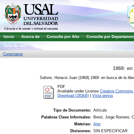
Inicio
Acerca de
Consulta por Año
Consulta por Departamen
Guía de uso
Búsqueda avanzada
Conectarse
1969: en 
Safons, Horacio Juan
(1969)
1969: en busca de la libe
PDF
Available under License
Creative Commons A
Download (283kB)
|
Vista previa
Tipo de Documento:
Artículo
Palabras Clave Informales:
Brest, Jorge Romero; Ce
Materias:
Arte
Divisiones:
SIN ESPECIFICAR