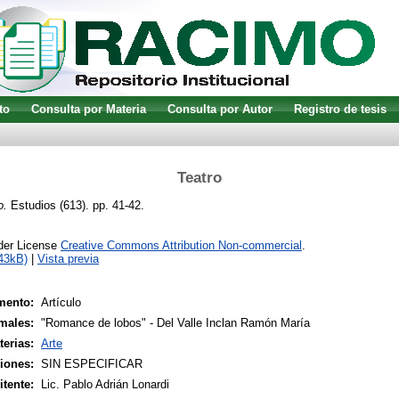
to
Consulta por Materia
Consulta por Autor
Registro de tesis
Teatro
o.
Estudios (613). pp. 41-42.
nder License
Creative Commons Attribution Non-commercial
.
43kB)
|
Vista previa
mento:
Artículo
males:
"Romance de lobos" - Del Valle Inclan Ramón María
terias:
Arte
siones:
SIN ESPECIFICAR
tente:
Lic. Pablo Adrián Lonardi