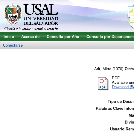
Inicio
Acerca de
Consulta por Año
Consulta por Departamen
Conectarse
Arlt, Mirta
(1970)
Teatr
PDF
Available u
Download (5
Tipo de Docu
Palabras Clave Infor
Ma
Divi
Usuario Remi