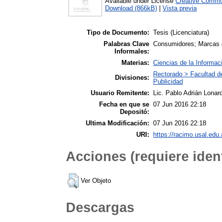
Available under License
Creative Commo
Download (866kB)
|
Vista previa
Tipo de Documento:
Tesis (Licenciatura)
Palabras Clave
Consumidores; Marcas d
Informales:
Materias:
Ciencias de la Informac
Rectorado > Facultad d
Divisiones:
Publicidad
Usuario Remitente:
Lic. Pablo Adrián Lonard
Fecha en que se
07 Jun 2016 22:18
Depositó:
Ultima Modificación:
07 Jun 2016 22:18
URI:
https://racimo.usal.edu.
Acciones (requiere ident
Ver Objeto
Descargas