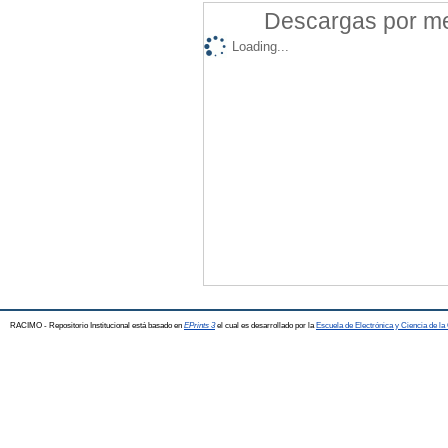
Descargas por mes
Loading...
RACIMO - Repositorio Institucional está basado en
EPrints 3
el cual es desarrollado por la
Escuela de Electrónica y Ciencia de l