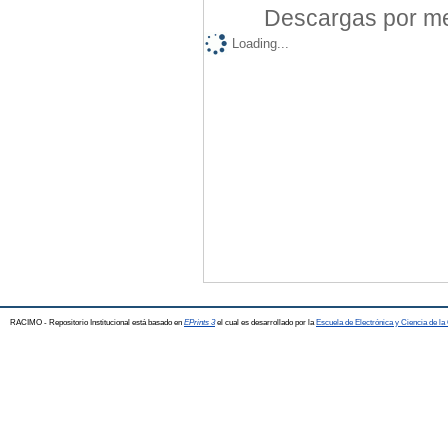
Descargas por mes
Loading...
RACIMO - Repositorio Institucional está basado en
EPrints 3
el cual es desarrollado por la
Escuela de Electrónica y Ciencia de l