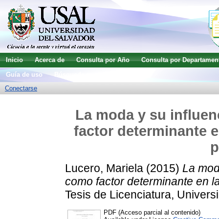
Inicio
Acerca de
Consulta por Año
Consulta por Departamen
Guía de uso
Búsqueda avanzada
Conectarse
La moda y su influen
factor determinante e
p
Lucero, Mariela
(2015)
La moda
como factor determinante en l
Tesis de Licenciatura, Univers
PDF (Acceso parcial al contenido)