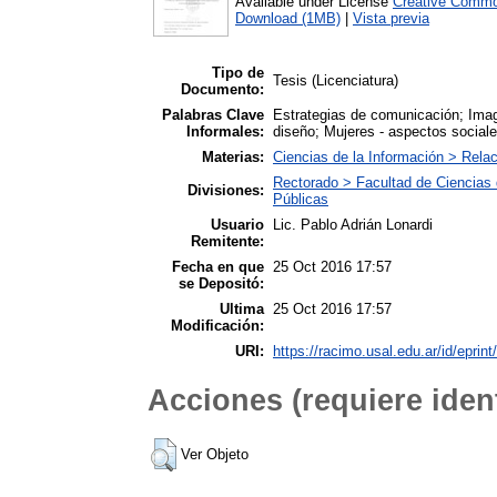
Available under License
Creative Commo
Download (1MB)
|
Vista previa
Tipo de
Tesis (Licenciatura)
Documento:
Palabras Clave
Estrategias de comunicación; Imag
Informales:
diseño; Mujeres - aspectos socia
Materias:
Ciencias de la Información > Rela
Rectorado > Facultad de Ciencias 
Divisiones:
Públicas
Usuario
Lic. Pablo Adrián Lonardi
Remitente:
Fecha en que
25 Oct 2016 17:57
se Depositó:
Ultima
25 Oct 2016 17:57
Modificación:
URI:
https://racimo.usal.edu.ar/id/eprint
Acciones (requiere ident
Ver Objeto