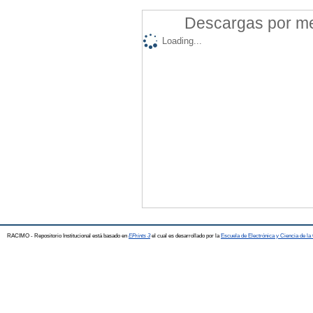
Descargas por mes
Loading...
RACIMO - Repositorio Institucional está basado en
EPrints 3
el cual es desarrollado por la
Escuela de Electrónica y Ciencia de l