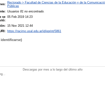
Rectorado > Facultad de Ciencias de la Educación y de la Comunicació
nes:
Públicas
nte:
Usuarios 81 no encontrado.
e se
05 Feb 2019 14:23
itó:
ión:
15 Nov 2021 12:44
URI:
https://racimo.usal.edu.ar/id/eprint/5861
identificarse)
Descargas por mes a lo largo del último año
ng...