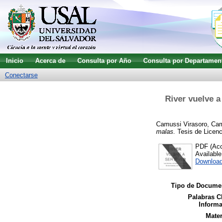
Inicio
Acerca de
Consulta por Año
Consulta por Departamen
Conectarse
River vuelve a
Camussi Virasoro, Cam
malas.
Tesis de Licenci
PDF (Acce
Availabl
Download
Tipo de Docume
Palabras C
Informa
Mater