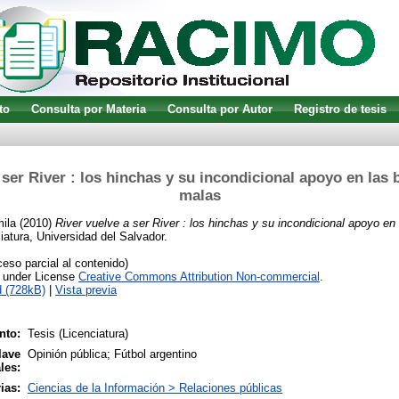
to
Consulta por Materia
Consulta por Autor
Registro de tesis
 ser River : los hinchas y su incondicional apoyo en las 
malas
ila
(2010)
River vuelve a ser River : los hinchas y su incondicional apoyo en
atura, Universidad del Salvador.
so parcial al contenido)
e under License
Creative Commons Attribution Non-commercial
.
 (728kB)
|
Vista previa
nto:
Tesis (Licenciatura)
lave
Opinión pública; Fútbol argentino
les:
ias:
Ciencias de la Información > Relaciones públicas