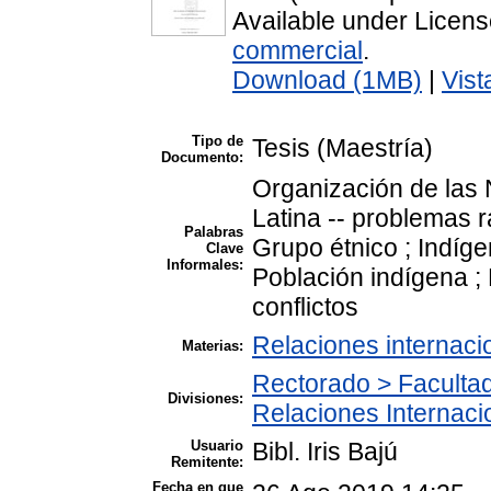
Available under Licen
commercial
.
Download (1MB)
|
Vist
Tipo de
Tesis (Maestría)
Documento:
Organización de las
Latina -- problemas r
Palabras
Grupo étnico ; Indíg
Clave
Informales:
Población indígena ; 
conflictos
Relaciones internaci
Materias:
Rectorado > Facultad
Divisiones:
Relaciones Internaci
Usuario
Bibl. Iris Bajú
Remitente:
Fecha en que