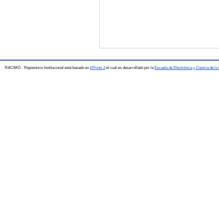
RACIMO - Repositorio Institucional está basado en
EPrints 3
el cual es desarrollado por la
Escuela de Electrónica y Ciencia de l