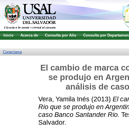
Inicio
Acerca de
Consulta por Año
Consulta por Departamen
Guía de uso
Búsqueda avanzada
Conectarse
El cambio de marca co
se produjo en Argent
análisis de cas
Vera, Yamila Inés
(2013)
El ca
Rio que se produjo en Argentin
caso Banco Santander Rio.
Tes
Salvador.