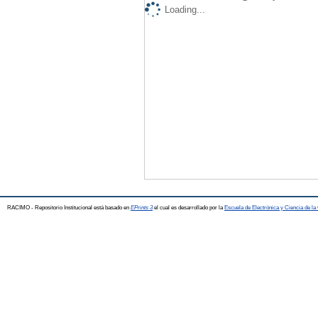
Loading...
RACIMO - Repositorio Institucional está basado en
EPrints 3
el cual es desarrollado por la
Escuela de Electrónica y Ciencia de l