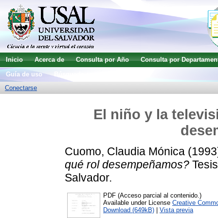
Inicio
Acerca de
Consulta por Año
Consulta por Departamen
Guía de uso
Búsqueda avanzada
Conectarse
El niño y la televi
dese
Cuomo, Claudia Mónica
(1993
qué rol desempeñamos?
Tesis
Salvador.
PDF (Acceso parcial al contenido.)
Available under License
Creative Commo
Download (649kB)
|
Vista previa