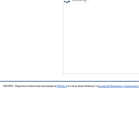
RACIMO - Repositorio Institucional está basado en
EPrints 3
el cual es desarrollado por la
Escuela de Electrónica y Ciencia de l