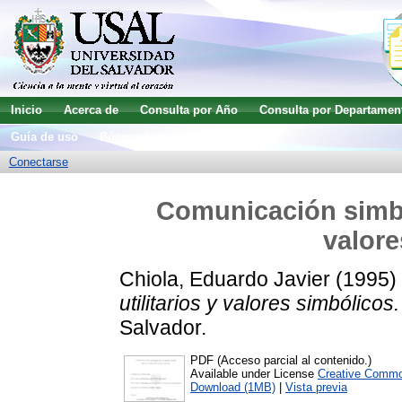
Inicio
Acerca de
Consulta por Año
Consulta por Departamen
Guía de uso
Búsqueda avanzada
Conectarse
Comunicación simból
valore
Chiola, Eduardo Javier
(1995)
utilitarios y valores simbólicos.
Salvador.
PDF (Acceso parcial al contenido.)
Available under License
Creative Commo
Download (1MB)
|
Vista previa