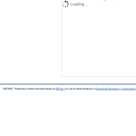
Loading...
RACIMO - Repositorio Institucional está basado en
EPrints 3
el cual es desarrollado por la
Escuela de Electrónica y Ciencia de l