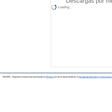
Descargas por mes
Loading...
RACIMO - Repositorio Institucional está basado en
EPrints 3
el cual es desarrollado por la
Escuela de Electrónica y Ciencia de l