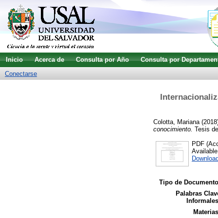
Inicio
Acerca de
Consulta por Año
Consulta por Departamen
Conectarse
Internacionali
Colotta, Mariana
(2018
conocimiento.
Tesis de
PDF (Acce
Availabl
Download
Tipo de Documento
Palabras Clav
Informales
Materias