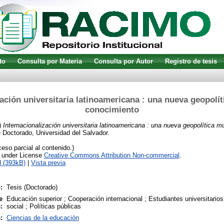
to
Consulta por Materia
Consulta por Autor
Registro de tesis
zación universitaria latinoamericana : una nueva geopolít
conocimiento
)
Internacionalización universitaria latinoamericana : una nueva geopolítica mu
 Doctorado, Universidad del Salvador.
so parcial al contenido.)
e under License
Creative Commons Attribution Non-commercial
.
 (393kB)
|
Vista previa
:
Tesis (Doctorado)
e
Educación superior ; Cooperación internacional ; Estudiantes universitario
:
social ; Políticas públicas
:
Ciencias de la educación