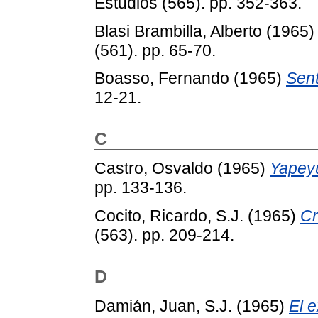
Estudios (565). pp. 352-363.
Blasi Brambilla, Alberto
(1965
(561). pp. 65-70.
Boasso, Fernando
(1965)
Sent
12-21.
C
Castro, Osvaldo
(1965)
Yapeyú
pp. 133-136.
Cocito, Ricardo, S.J.
(1965)
Cr
(563). pp. 209-214.
D
Damián, Juan, S.J.
(1965)
El 