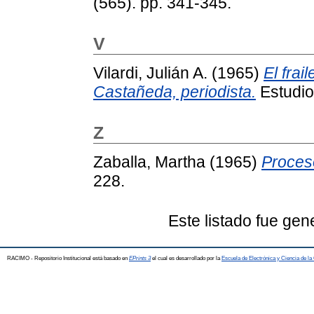
(565). pp. 341-345.
V
Vilardi, Julián A.
(1965)
El frai
Castañeda, periodista.
Estudio
Z
Zaballa, Martha
(1965)
Proces
228.
Este listado fue ge
RACIMO - Repositorio Institucional está basado en
EPrints 3
el cual es desarrollado por la
Escuela de Electrónica y Ciencia de l