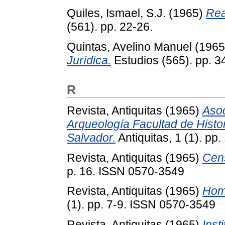
Quiles, Ismael, S.J.
(1965)
Rea
(561). pp. 22-26.
Quintas, Avelino Manuel
(196
Jurídica.
Estudios (565). pp. 3
R
Revista, Antiquitas
(1965)
Asoc
Arqueología Facultad de Histor
Salvador.
Antiquitas, 1 (1). p
Revista, Antiquitas
(1965)
Cens
p. 16. ISSN 0570-3549
Revista, Antiquitas
(1965)
Home
(1). pp. 7-9. ISSN 0570-3549
Revista, Antiquitas
(1965)
Inst