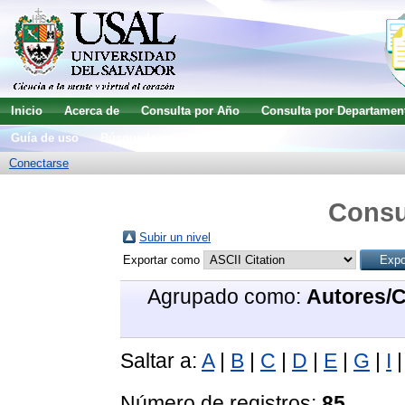
Inicio
Acerca de
Consulta por Año
Consulta por Departamen
Guía de uso
Búsqueda avanzada
Conectarse
Consu
Subir un nivel
Exportar como
Agrupado como:
Autores/
Saltar a:
A
|
B
|
C
|
D
|
E
|
G
|
I
Número de registros:
85
.