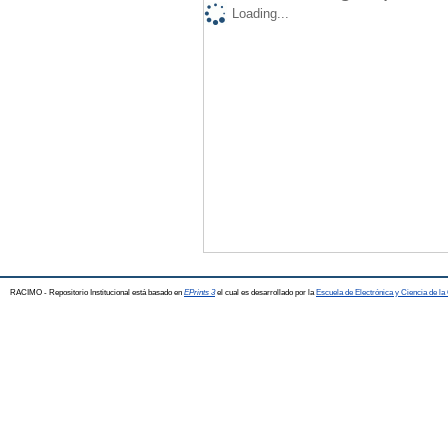
Loading...
RACIMO - Repositorio Institucional está basado en
EPrints 3
el cual es desarrollado por la
Escuela de Electrónica y Ciencia de l