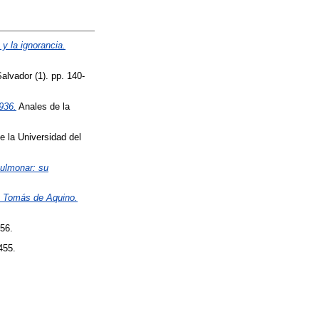
 y la ignorancia.
alvador (1). pp. 140-
936.
Anales de la
 la Universidad del
pulmonar: su
o Tomás de Aquino.
56.
455.