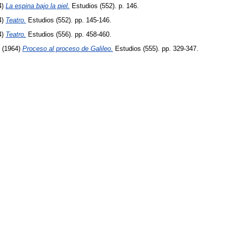
4)
La espina bajo la piel.
Estudios (552). p. 146.
4)
Teatro.
Estudios (552). pp. 145-146.
4)
Teatro.
Estudios (556). pp. 458-460.
(1964)
Proceso al proceso de Galileo.
Estudios (555). pp. 329-347.
La libertad de la Iglesia en la Argentina.
Estudios (560). pp. 734-737.
964)
La radio y su redefinición como un instrumento de las relaciones pública
)
La instrucción programada.
Estudios (558). pp. 602-608.
1964)
Milagro y física moderna.
Estudios (555). pp. 348-355.
aría O.
;
Vasena, Jorge F. E.
;
Franco, Rodolfo
y
Mércuri, Jorge
(1964)
Estudio 
 Teflon.
Anales de la Universidad del Salvador (1). pp. 298-307.
964)
Alianza y presencia salvífica.
Estudios (558). pp. 586-591.
964)
Macbeth: la noche y el sueño.
Estudios (558). pp. 627-630.
Ante la próxima sesión del concilio.
Estudios (554). pp. 250-253.