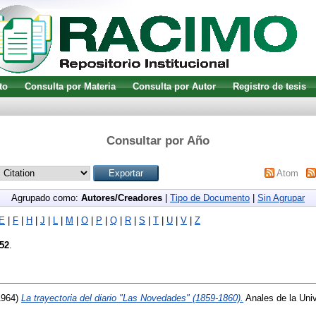
to
Consulta por Materia
Consulta por Autor
Registro de tesis
Consultar por Año
Atom
Agrupado como:
Autores/Creadores
|
Tipo de Documento
|
Sin Agrupar
E
|
F
|
H
|
J
|
L
|
M
|
O
|
P
|
Q
|
R
|
S
|
T
|
U
|
V
|
Z
52
.
1964)
La trayectoria del diario "Las Novedades" (1859-1860).
Anales de la Univ