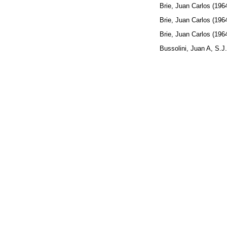
Brie, Juan Carlos
(196
Brie, Juan Carlos
(196
Brie, Juan Carlos
(196
Bussolini, Juan A, S.J.
C
Centeno, Angel
(1964)
Cirigliano , Gustavo
(1
123-126.
Cirigliano , José
(1964
Cocito, Ricardo, S.J.
(
Conforti de Mércuri, M
arteriales con Dacron y
Croatto, J. Severino
(1
D
Damián, Juan, S.J.
(1
Dolan, Agustín
(1964)