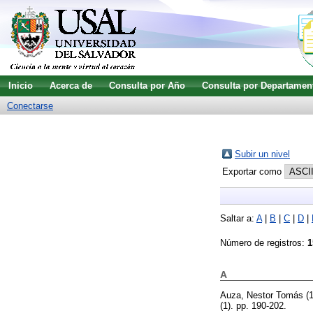
Inicio
Acerca de
Consulta por Año
Consulta por Departamen
Conectarse
Subir un nivel
Exportar como
Saltar a:
A
|
B
|
C
|
D
|
Número de registros:
1
A
Auza, Nestor Tomás
(
(1). pp. 190-202.