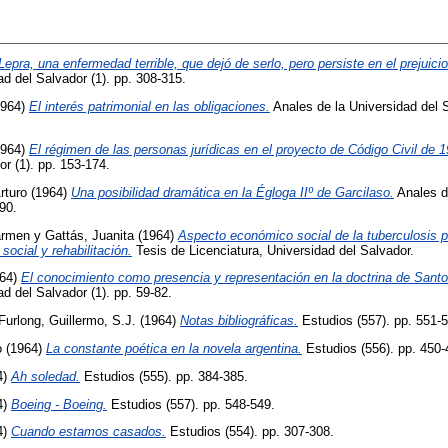
Lepra, una enfermedad terrible, que dejó de serlo, pero persiste en el prejuicio
ad del Salvador (1). pp. 308-315.
964)
El interés patrimonial en las obligaciones.
Anales de la Universidad del S
964)
El régimen de las personas jurídicas en el proyecto de Código Civil de 1
or (1). pp. 153-174.
rturo
(1964)
Una posibilidad dramática en la Égloga IIº de Garcilaso.
Anales de
90.
armen
y
Gattás, Juanita
(1964)
Aspecto económico social de la tuberculosis 
 social y rehabilitación.
Tesis de Licenciatura, Universidad del Salvador.
64)
El conocimiento como presencia y representación en la doctrina de Sant
d del Salvador (1). pp. 59-82.
Furlong, Guillermo, S.J.
(1964)
Notas bibliográficas.
Estudios (557). pp. 551-5
o
(1964)
La constante poética en la novela argentina.
Estudios (556). pp. 450-
4)
Ah soledad.
Estudios (555). pp. 384-385.
4)
Boeing - Boeing.
Estudios (557). pp. 548-549.
4)
Cuando estamos casados.
Estudios (554). pp. 307-308.