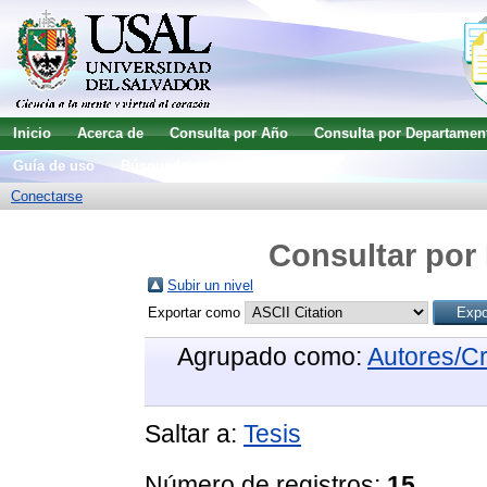
Inicio
Acerca de
Consulta por Año
Consulta por Departamen
Guía de uso
Búsqueda avanzada
Conectarse
Consultar por 
Subir un nivel
Exportar como
Agrupado como:
Autores/C
Saltar a:
Tesis
Número de registros:
15
.