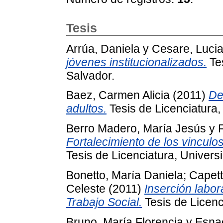
Tesis
Arrúa, Daniela
y
Cesare, Luci
jóvenes institucionalizados.
Tes
Salvador.
Baez, Carmen Alicia
(2011)
De
adultos.
Tesis de Licenciatura,
Berro Madero, María Jesús
y
Fortalecimiento de los vinculos
Tesis de Licenciatura, Univers
Bonetto, María Daniela
;
Capett
Celeste
(2011)
Inserción labor
Trabajo Social.
Tesis de Licenc
Bruno, María Florencia
y
Esnao