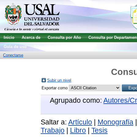
Inicio
Acerca de
Consulta por Año
Consulta por Departamen
Guía de uso
Búsqueda avanzada
Conectarse
Consu
Subir un nivel
Exportar como
Agrupado como:
Autores/C
Saltar a:
Artículo
|
Monografía
Trabajo
|
Libro
|
Tesis