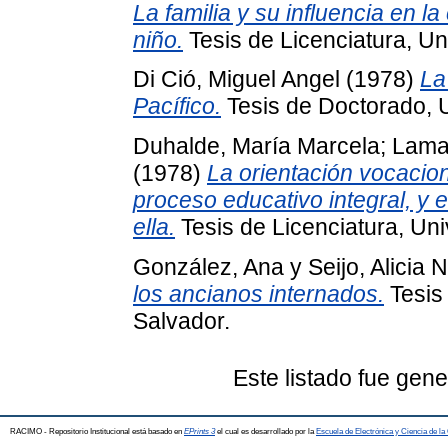
La familia y su influencia en l
niño.
Tesis de Licenciatura, Un
Di Ció, Miguel Angel
(1978)
La
Pacífico.
Tesis de Doctorado, U
Duhalde, María Marcela
;
Lama
(1978)
La orientación vocacion
proceso educativo integral, y e
ella.
Tesis de Licenciatura, Uni
González, Ana
y
Seijo, Alicia N
los ancianos internados.
Tesis 
Salvador.
Este listado fue gen
RACIMO - Repositorio Institucional está basado en
EPrints 3
el cual es desarrollado por la
Escuela de Electrónica y Ciencia de l