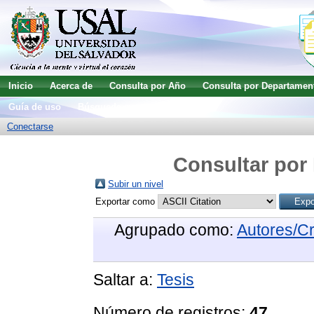
Inicio
Acerca de
Consulta por Año
Consulta por Departamen
Guía de uso
Búsqueda avanzada
Conectarse
Consultar por 
Subir un nivel
Exportar como
Agrupado como:
Autores/C
Saltar a:
Tesis
Número de registros:
47
.