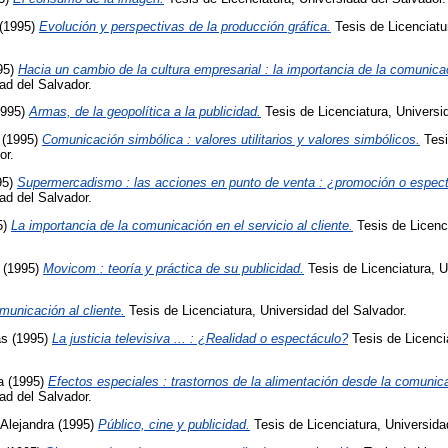
(1995)
Evolución y perspectivas de la producción gráfica.
Tesis de Licenciatu
95)
Hacia un cambio de la cultura empresarial : la importancia de la comunicac
ad del Salvador.
995)
Armas, de la geopolítica a la publicidad.
Tesis de Licenciatura, Universi
(1995)
Comunicación simbólica : valores utilitarios y valores simbólicos.
Tesi
or.
95)
Supermercadismo : las acciones en punto de venta : ¿promoción o espec
ad del Salvador.
5)
La importancia de la comunicación en el servicio al cliente.
Tesis de Licenci
(1995)
Movicom : teoría y práctica de su publicidad.
Tesis de Licenciatura, U
municación al cliente.
Tesis de Licenciatura, Universidad del Salvador.
ás
(1995)
La justicia televisiva ... : ¿Realidad o espectáculo?
Tesis de Licenci
a
(1995)
Efectos especiales : trastornos de la alimentación desde la comunica
ad del Salvador.
Alejandra
(1995)
Público, cine y publicidad.
Tesis de Licenciatura, Universida