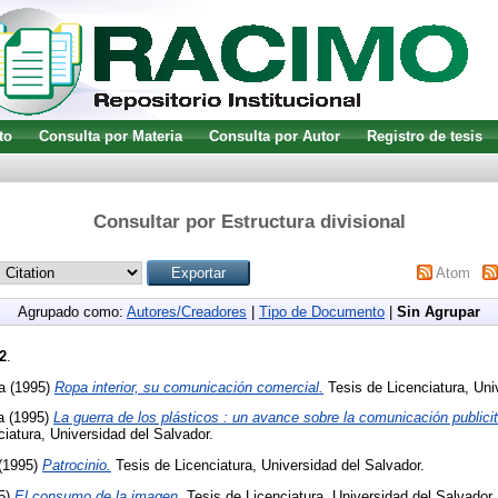
to
Consulta por Materia
Consulta por Autor
Registro de tesis
Consultar por Estructura divisional
Atom
Agrupado como:
Autores/Creadores
|
Tipo de Documento
|
Sin Agrupar
2
.
a
(1995)
Ropa interior, su comunicación comercial.
Tesis de Licenciatura, Uni
a
(1995)
La guerra de los plásticos : un avance sobre la comunicación publicita
iatura, Universidad del Salvador.
(1995)
Patrocinio.
Tesis de Licenciatura, Universidad del Salvador.
5)
El consumo de la imagen.
Tesis de Licenciatura, Universidad del Salvador.