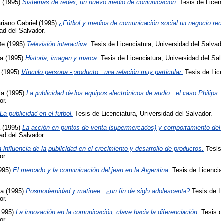
.
(1995)
Sistemas de redes, un nuevo medio de comunicación.
Tesis de Licen
riano Gabriel
(1995)
¿Fútbol y medios de comunicación social un negocio re
ad del Salvador.
De
(1995)
Televisión interactiva.
Tesis de Licenciatura, Universidad del Salvad
ca
(1995)
Historia, imagen y marca.
Tesis de Licenciatura, Universidad del Sal
(1995)
Vínculo persona - producto : una relación muy particular.
Tesis de Lic
ia
(1995)
La publicidad de los equipos electrónicos de audio : el caso Philips.
or.
La publicidad en el futbol.
Tesis de Licenciatura, Universidad del Salvador.
a
(1995)
La acción en puntos de venta (supermercados) y comportamiento del
ad del Salvador.
a influencia de la publicidad en el crecimiento y desarrollo de productos.
Tesis
or.
995)
El mercado y la comunicación del jean en la Argentina.
Tesis de Licencia
na
(1995)
Posmodernidad y matinee : ¿un fin de siglo adolescente?
Tesis de L
or.
1995)
La innovación en la comunicación, clave hacia la diferenciación.
Tesis d
or.