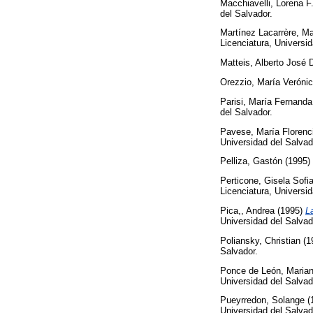
Macchiavelli, Lorena F
del Salvador.
Martínez Lacarrère, Ma
Licenciatura, Universid
Matteis, Alberto José 
Orezzio, María Veróni
Parisi, María Fernanda
del Salvador.
Pavese, María Florenc
Universidad del Salvad
Pelliza, Gastón
(1995)
Perticone, Gisela Sofi
Licenciatura, Universid
Pica,, Andrea
(1995)
L
Universidad del Salvad
Poliansky, Christian
(1
Salvador.
Ponce de León, Maria
Universidad del Salvad
Pueyrredon, Solange
(
Universidad del Salvad