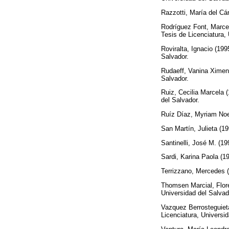
Razzotti, María del C
Rodríguez Font, Marcel
Tesis de Licenciatura,
Roviralta, Ignacio
(199
Salvador.
Rudaeff, Vanina Xime
Salvador.
Ruiz, Cecilia Marcela
(
del Salvador.
Ruíz Díaz, Myriam No
San Martín, Julieta
(19
Santinelli, José M.
(19
Sardi, Karina Paola
(1
Terrizzano, Mercedes
(
Thomsen Marcial, Flor
Universidad del Salvad
Vazquez Berrosteguiet
Licenciatura, Universid