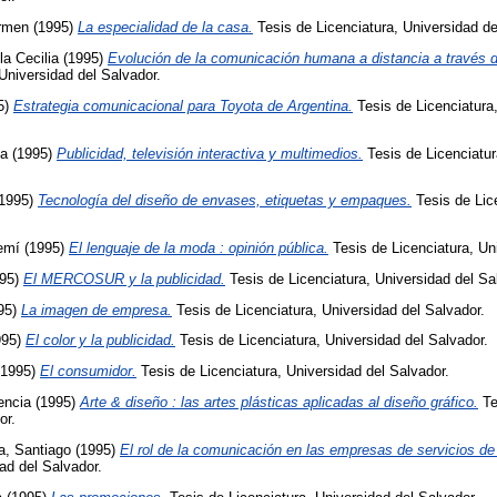
ármen
(1995)
La especialidad de la casa.
Tesis de Licenciatura, Universidad de
a Cecilia
(1995)
Evolución de la comunicación humana a distancia a través d
 Universidad del Salvador.
5)
Estrategia comunicacional para Toyota de Argentina.
Tesis de Licenciatura,
na
(1995)
Publicidad, televisión interactiva y multimedios.
Tesis de Licenciatur
1995)
Tecnología del diseño de envases, etiquetas y empaques.
Tesis de Lic
emí
(1995)
El lenguaje de la moda : opinión pública.
Tesis de Licenciatura, Un
95)
El MERCOSUR y la publicidad.
Tesis de Licenciatura, Universidad del Sa
95)
La imagen de empresa.
Tesis de Licenciatura, Universidad del Salvador.
995)
El color y la publicidad.
Tesis de Licenciatura, Universidad del Salvador.
1995)
El consumidor.
Tesis de Licenciatura, Universidad del Salvador.
encia
(1995)
Arte & diseño : las artes plásticas aplicadas al diseño gráfico.
Te
or.
a, Santiago
(1995)
El rol de la comunicación en las empresas de servicios de
ad del Salvador.