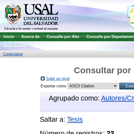
Inicio
Acerca de
Consulta por Año
Consulta por Departamen
Guía de uso
Búsqueda avanzada
Conectarse
Consultar por 
Subir un nivel
Exportar como
Agrupado como:
Autores/C
Saltar a:
Tesis
Número de registros:
23
.