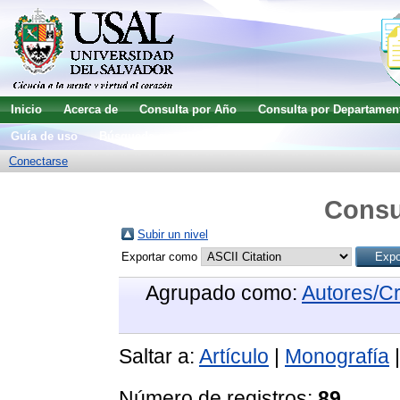
Inicio
Acerca de
Consulta por Año
Consulta por Departamen
Guía de uso
Búsqueda avanzada
Conectarse
Consu
Subir un nivel
Exportar como
Agrupado como:
Autores/C
Saltar a:
Artículo
|
Monografía
Número de registros:
89
.