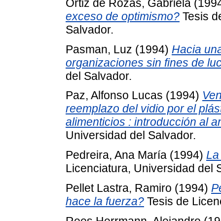
Ortiz de Rozas, Gabriela
(199
exceso de optimismo?
Tesis de
Salvador.
Pasman, Luz
(1994)
Hacia una
organizaciones sin fines de luc
del Salvador.
Paz, Alfonso Lucas
(1994)
Ven
reemplazo del vidio por el plá
alimenticios : introducción al a
Universidad del Salvador.
Pedreira, Ana María
(1994)
La
Licenciatura, Universidad del 
Pellet Lastra, Ramiro
(1994)
Pe
hace la fuerza?
Tesis de Licenc
Rees Herrmann, Alejandro
(19