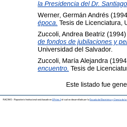
la Presidencia del Dr. Santiag
Werner, Germán Andrés
(199
época.
Tesis de Licenciatura, 
Zuccoli, Andrea Beatriz
(1994
de fondos de jubilaciones y pe
Universidad del Salvador.
Zuccoli, María Alejandra
(1994
encuentro.
Tesis de Licenciatu
Este listado fue gen
RACIMO - Repositorio Institucional está basado en
EPrints 3
el cual es desarrollado por la
Escuela de Electrónica y Ciencia de l