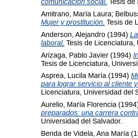
comunicación social.
Tesis de 
Amitrano, María Laura
;
Belbuss
Mujer y prostitución.
Tesis de L
Anderson, Alejandro
(1994)
La
laboral.
Tesis de Licenciatura,
Arizaga, Pablo Javier
(1994)
I
Tesis de Licenciatura, Univers
Asprea, Lucila María
(1994)
Mo
para lograr servicio al cliente 
Licenciatura, Universidad del 
Aurelio, María Florencia
(1994
preparados: una carrera contra
Universidad del Salvador.
Benda de Videla, Ana María
(1