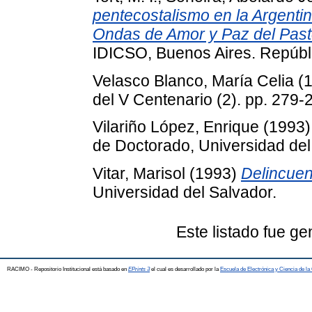
pentecostalismo en la Argentin
Ondas de Amor y Paz del Past
IDICSO, Buenos Aires. Repúbli
Velasco Blanco, María Celia
(
del V Centenario (2). pp. 279
Vilariño López, Enrique
(1993
de Doctorado, Universidad del
Vitar, Marisol
(1993)
Delincuen
Universidad del Salvador.
Este listado fue g
RACIMO - Repositorio Institucional está basado en
EPrints 3
el cual es desarrollado por la
Escuela de Electrónica y Ciencia de l