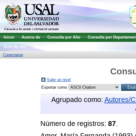
Inicio
Acerca de
Consulta por Año
Consulta por Departamen
Guía de uso
Búsqueda avanzada
Conectarse
Consu
Subir un nivel
Exportar como
Agrupado como:
Autores/C
Número de registros:
87
.
Amor, María Fernanda
(1993)