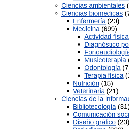
Ciencias ambientales
(
Ciencias biomédicas
(
Enfermería
(20)
Medicina
(699)
Actividad físic
Diagnóstico p
Fonoaudiologí
Musicoterapia
Odontología
(7
Terapia física
(
Nutrición
(15)
Veterinaria
(21)
Ciencias de la Informa
Bibliotecología
(31
Comunicación soc
Diseño gráfico
(23