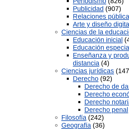
Periodismo
(826)
Publicidad
(907)
Relaciones públic
Arte y diseño digita
Ciencias de la educac
Educación inicial
(
Educación especia
Enseñanza y produ
distancia
(4)
Ciencias jurídicas
(147
Derecho
(92)
Derecho de d
Derecho econ
Derecho notari
Derecho penal
Filosofía
(242)
Geografía
(36)