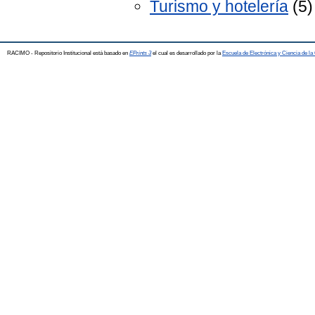
Turismo y hotelería
(5)
RACIMO - Repositorio Institucional está basado en
EPrints 3
el cual es desarrollado por la
Escuela de Electrónica y Ciencia de l