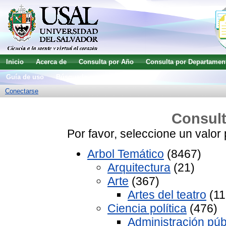
Inicio
Acerca de
Consulta por Año
Consulta por Departamen
Guía de uso
Búsqueda avanzada
Conectarse
Consult
Por favor, seleccione un valor 
Arbol Temático
(8467)
Arquitectura
(21)
Arte
(367)
Artes del teatro
(11
Ciencia política
(476)
Administración púb