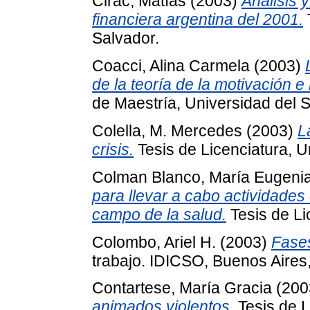
Cirac, Matías
(2003)
Análisis 
financiera argentina del 2001.
Salvador.
Coacci, Alina Carmela
(2003)
de la teoría de la motivación 
de Maestría, Universidad del S
Colella, M. Mercedes
(2003)
L
crisis.
Tesis de Licenciatura, U
Colman Blanco, María Eugeni
para llevar a cabo actividades
campo de la salud.
Tesis de Li
Colombo, Ariel H.
(2003)
Fases
trabajo. IDICSO, Buenos Aires,
Contartese, María Gracia
(200
animados violentos.
Tesis de L