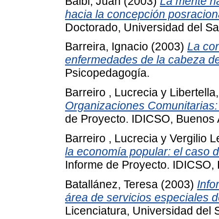
Balbi, Juan
(2003)
La mente na
hacia la concepción posraciona
Doctorado, Universidad del Sa
Barreira, Ignacio
(2003)
La con
enfermedades de la cabeza d
Psicopedagogía.
Barreiro , Lucrecia
y
Libertell
Organizaciones Comunitarias: 
de Proyecto. IDICSO, Buenos A
Barreiro , Lucrecia
y
Vergilio L
la economía popular: el caso d
Informe de Proyecto. IDICSO, 
Batallánez, Teresa
(2003)
Info
área de servicios especiales d
Licenciatura, Universidad del 