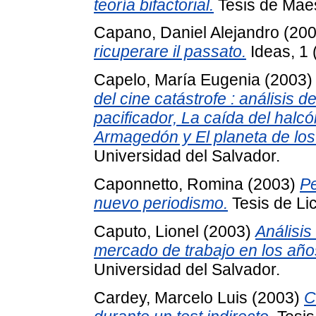
teoría bifactorial.
Tesis de Maes
Capano, Daniel Alejandro
(20
ricuperare il passato.
Ideas, 1 
Capelo, María Eugenia
(2003
del cine catástrofe : análisis d
pacificador, La caída del halc
Armagedón y El planeta de los
Universidad del Salvador.
Caponnetto, Romina
(2003)
Pe
nuevo periodismo.
Tesis de Lic
Caputo, Lionel
(2003)
Análisis
mercado de trabajo en los año
Universidad del Salvador.
Cardey, Marcelo Luis
(2003)
C