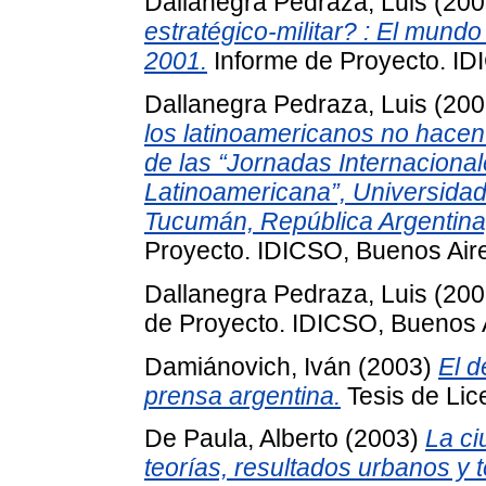
Dallanegra Pedraza, Luis
(200
estratégico-militar? : El mund
2001.
Informe de Proyecto. ID
Dallanegra Pedraza, Luis
(200
los latinoamericanos no hacen
de las “Jornadas Internacional
Latinoamericana”, Universida
Tucumán, República Argentina
Proyecto. IDICSO, Buenos Aire
Dallanegra Pedraza, Luis
(200
de Proyecto. IDICSO, Buenos A
Damiánovich, Iván
(2003)
El d
prensa argentina.
Tesis de Lic
De Paula, Alberto
(2003)
La c
teorías, resultados urbanos y t