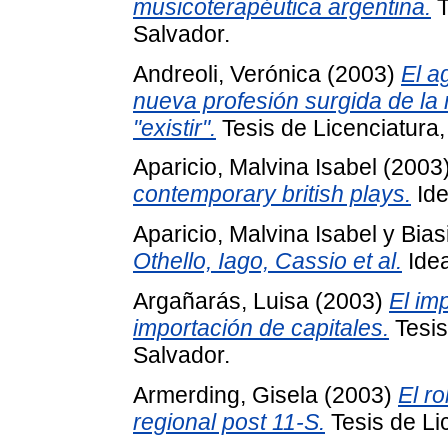
musicoterapéutica argentina.
T
Salvador.
Andreoli, Verónica
(2003)
El a
nueva profesión surgida de la
"existir".
Tesis de Licenciatura,
Aparicio, Malvina Isabel
(2003
contemporary british plays.
Ide
Aparicio, Malvina Isabel
y
Bias
Othello, Iago, Cassio et al.
Idea
Argañarás, Luisa
(2003)
El im
importación de capitales.
Tesis
Salvador.
Armerding, Gisela
(2003)
El r
regional post 11-S.
Tesis de Li