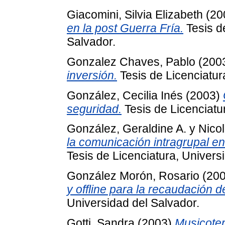
Giacomini, Silvia Elizabeth
(20
en la post Guerra Fría.
Tesis d
Salvador.
Gonzalez Chaves, Pablo
(200
inversión.
Tesis de Licenciatur
González, Cecilia Inés
(2003)
seguridad.
Tesis de Licenciatu
González, Geraldine A.
y
Nico
la comunicación intragrupal en
Tesis de Licenciatura, Univers
González Morón, Rosario
(20
y offline para la recaudación d
Universidad del Salvador.
Gotti, Sandra
(2003)
Musicoter