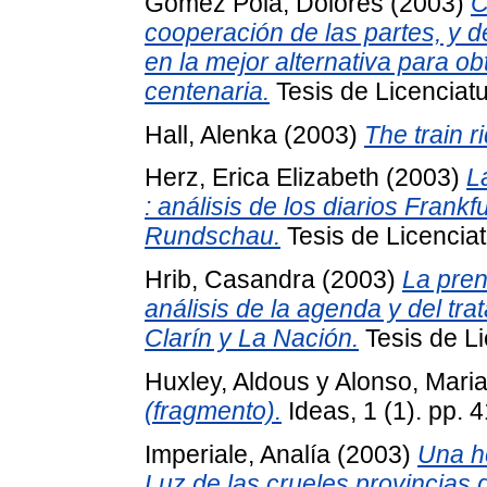
Gómez Pola, Dolores
(2003)
C
cooperación de las partes, y d
en la mejor alternativa para ob
centenaria.
Tesis de Licenciatu
Hall, Alenka
(2003)
The train r
Herz, Erica Elizabeth
(2003)
L
: análisis de los diarios Frank
Rundschau.
Tesis de Licenciat
Hrib, Casandra
(2003)
La pren
análisis de la agenda y del tra
Clarín y La Nación.
Tesis de Li
Huxley, Aldous
y
Alonso, Marian
(fragmento).
Ideas, 1 (1). pp. 
Imperiale, Analía
(2003)
Una he
Luz de las crueles provincias 