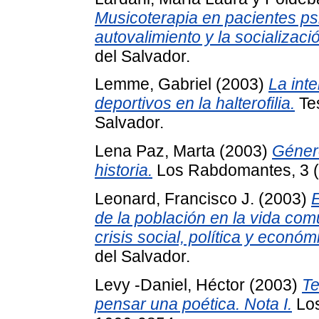
Musicoterapia en pacientes psi
autovalimiento y la socializaci
del Salvador.
Lemme, Gabriel
(2003)
La int
deportivos en la halterofilia.
Tes
Salvador.
Lena Paz, Marta
(2003)
Género
historia.
Los Rabdomantes, 3 (
Leonard, Francisco J.
(2003)
E
de la población en la vida comu
crisis social, política y económ
del Salvador.
Levy -Daniel, Héctor
(2003)
Te
pensar una poética. Nota I.
Los