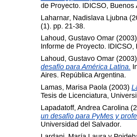
de Proyecto. IDICSO, Buenos A
Laharnar, Nadislava Ljubna
(2
(1). pp. 21-38.
Lahoud, Gustavo Omar
(2003
Informe de Proyecto. IDICSO, 
Lahoud, Gustavo Omar
(2003
desafío para América Latina.
I
Aires. República Argentina.
Lamas, Marisa Paola
(2003)
L
Tesis de Licenciatura, Univers
Lapadatoff, Andrea Carolina
(2
un desafío para PyMes y profe
Universidad del Salvador.
Lardani, María Laura
y
Poideba