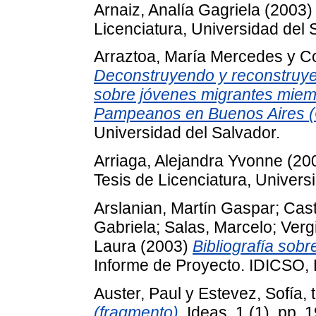
Arnaiz, Analía Gagriela
(2003
Licenciatura, Universidad del 
Arraztoa, María Mercedes
y
Co
Deconstruyendo y reconstruye
sobre jóvenes migrantes miem
Pampeanos en Buenos Aires (C
Universidad del Salvador.
Arriaga, Alejandra Yvonne
(20
Tesis de Licenciatura, Univers
Arslanian, Martín Gaspar
;
Cast
Gabriela
;
Salas, Marcelo
;
Vergi
Laura
(2003)
Bibliografía sobr
Informe de Proyecto. IDICSO, 
Auster, Paul
y
Estevez, Sofía, t
(fragmento).
Ideas, 1 (1). pp. 