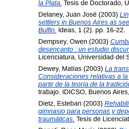
la Plata.
Tesis de Doctorado, 
Delaney, Juan José
(2003)
Lin
settlers in Buenos Aires as se
Bulfin.
Ideas, 1 (2). pp. 16-22.
Dempsey, Owen
(2003)
Cumbia
desencanto : un estudio discur
Licenciatura, Universidad del 
Dewey, Matías
(2003)
La trans
Consideraciones relativas a la
partir de la teoría de la tradi
trabajo. IDICSO, Buenos Aires,
Dietz, Esteban
(2003)
Rehabili
gimnasio para personas y depo
traumáticas.
Tesis de Licenciat