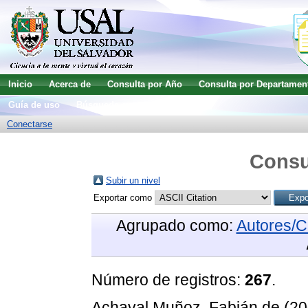
Inicio
Acerca de
Consulta por Año
Consulta por Departamen
Guía de uso
Búsqueda avanzada
Conectarse
Consu
Subir un nivel
Exportar como
Agrupado como:
Autores/C
Número de registros:
267
.
Achaval Muñoz, Fabián de
(20