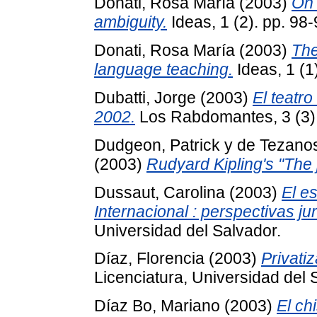
Donati, Rosa María
(2003)
On 
ambiguity.
Ideas, 1 (2). pp. 98-
Donati, Rosa María
(2003)
The
language teaching.
Ideas, 1 (1
Dubatti, Jorge
(2003)
El teatro
2002.
Los Rabdomantes, 3 (3)
Dudgeon, Patrick
y
de Tezanos
(2003)
Rudyard Kipling's "The 
Dussaut, Carolina
(2003)
El e
Internacional : perspectivas jurí
Universidad del Salvador.
Díaz, Florencia
(2003)
Privati
Licenciatura, Universidad del 
Díaz Bo, Mariano
(2003)
El ch