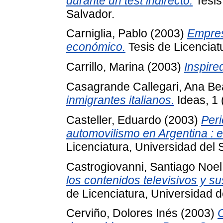
durante un test indirecto.
Tesis
Salvador.
Carniglia, Pablo
(2003)
Empres
económico.
Tesis de Licenciat
Carrillo, Marina
(2003)
Inspire
Casagrande Callegari, Ana Bea
inmigrantes italianos.
Ideas, 1 
Casteller, Eduardo
(2003)
Peri
automovilismo en Argentina : e
Licenciatura, Universidad del 
Castrogiovanni, Santiago Noel
los contenidos televisivos y s
de Licenciatura, Universidad d
Cerviño, Dolores Inés
(2003)